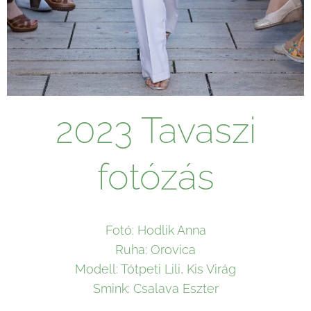
2023 Tavaszi
fotózás
Fotó: Hodlik Anna
Ruha: Orovica
Modell: Tótpeti Lili, Kis Virág
Smink: Csalava Eszter