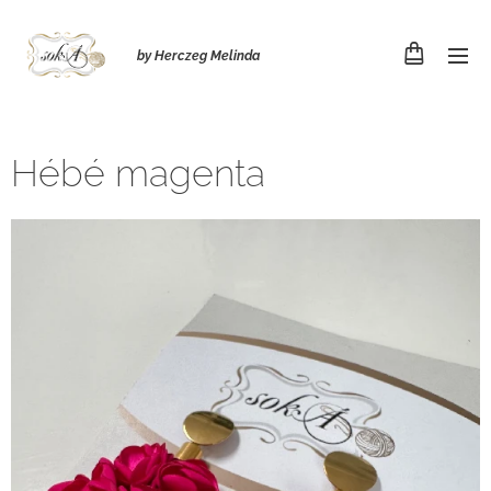
by Herczeg Melinda
Hébé magenta