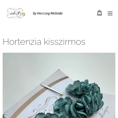
by Herczeg Melinda
Hortenzia kisszirmos