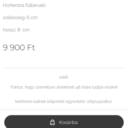
Hortenzia fülbevaló
szélesség: 6 cm
hossz: 8 cm
9 900
Ft
sokÁ
Fontos, hogy személyes átvételnél 48 órára tudjuk elrakni!
telefonon tudnak időpontot egyeztetni: 06304302802
Kosárba