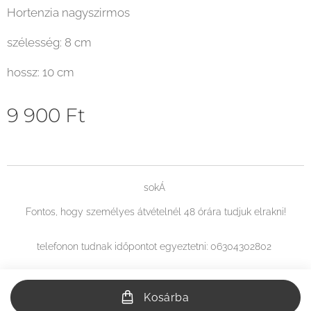
Hortenzia nagyszirmos
szélesség: 8 cm
hossz: 10 cm
9 900
Ft
sokÁ
Fontos, hogy személyes átvételnél 48 órára tudjuk elrakni!
telefonon tudnak időpontot egyeztetni: 06304302802
Kosárba