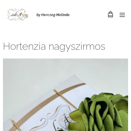
by Herczeg Melinda
Hortenzia nagyszirmos