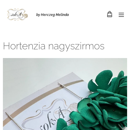
by Herczeg Melinda
Hortenzia nagyszirmos