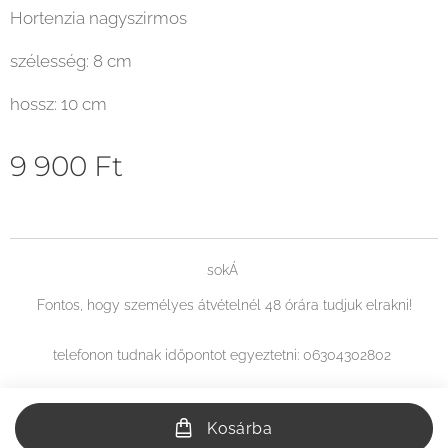
Hortenzia nagyszirmos
szélesség: 8 cm
hossz: 10 cm
9 900
Ft
sokÁ
Fontos, hogy személyes átvételnél 48 órára tudjuk elrakni!
telefonon tudnak időpontot egyeztetni: 06304302802
Kosárba