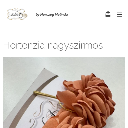
by Herczeg Melinda
Hortenzia nagyszirmos